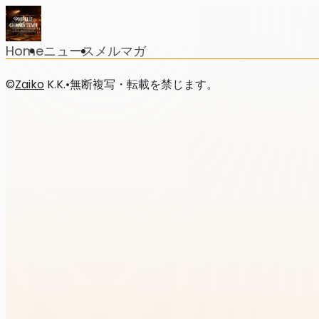
Home
ニュース
メルマガ
©
Zaiko
K.K.
•
無断複写・転載を禁じます。