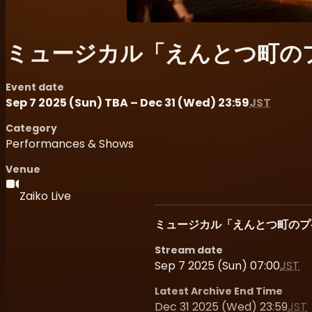
ミュージカル「えんとつ町の
Event date
Sep 7 2025 (Sun) TBA – Dec 31 (Wed) 23:59
JST
Category
Performances & Shows
Venue
Zaiko Live
ミュージカル「えんとつ町のプ
Stream date
Sep 7 2025 (Sun) 07:00
JST
Latest Archive End Time
Dec 31 2025 (Wed) 23:59
JST