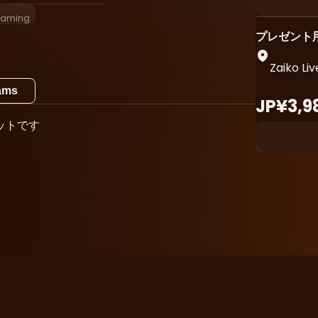
eaming
プレゼント
Zaiko Liv
eams
JP¥3,9
ットです
星”があるなんて誰も想像もしていない。
見上げてはそこに輝く星の存在を信じていた。
e