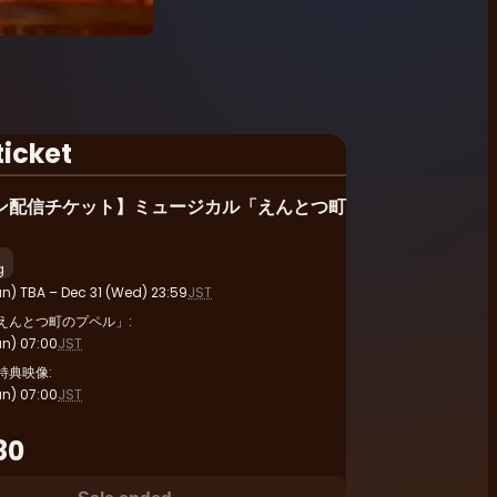
ticket
ン配信チケット】ミュージカル「えんとつ町
g
n) TBA – Dec 31 (Wed) 23:59
JST
えんとつ町のプペル」:
un) 07:00
JST
特典映像:
un) 07:00
JST
80