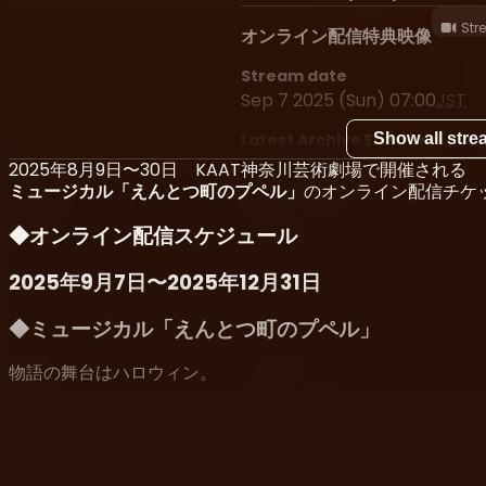
Str
オンライン配信特典映像
Stream date
Sep 7 2025 (Sun) 07:00
JST
Latest Archive End Time
Show all str
Dec 31 2025 (Wed) 23:59
JST
2025年8月9日〜30日 KAAT神奈川芸術劇場で開催される
ミュージカル「えんとつ町のプペル」
のオンライン配信チケ
◆オンライン配信スケジュール
2025年9月7日〜2025年12月31日
◆ミュージカル「えんとつ町のプペル」
物語の舞台はハロウィン。
厚い煙に覆われた“えんとつ町”の住人たちは、煙の向こうに”
しかし、えんとつ掃除屋の少年ルビッチだけは、いつも空を
Show mor